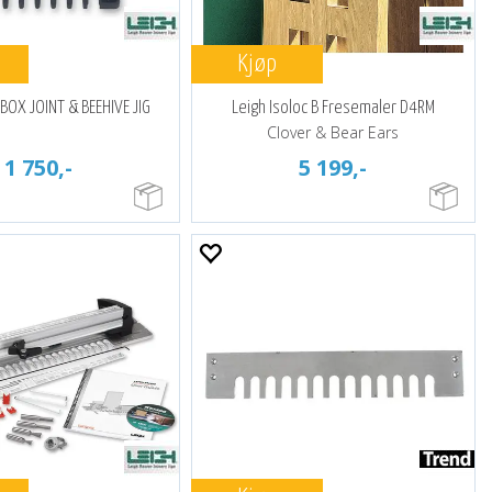
Kjøp
BOX JOINT & BEEHIVE JIG
Leigh Isoloc B Fresemaler D4RM
Clover & Bear Ears
1 750,-
5 199,-