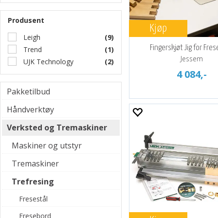
Produsent
Kjøp
Leigh
(9)
Fingerskjøt Jig for Fre
Trend
(1)
Jessem
UJK Technology
(2)
4 084,-
Pakketilbud
Håndverktøy
Verksted og Tremaskiner
Maskiner og utstyr
Tremaskiner
Trefresing
Fresestål
Fresebord