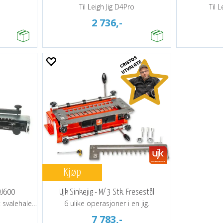
Til Leigh Jig D4Pro
Til 
2 736,-
Kjøp
DJ600
Ujk Sinkejig - M/ 3 Stk. Fresestål
600mm bredde. Halvfordekt svalehalesink
6 ulike operasjoner i en jig.
7 783,-