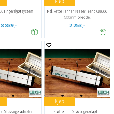
Kjøp
400 Fingerskjøtsystem
Mal. Rette Tenner. Passer Trend CDJ600
600mm bredde.
8 839,-
2 253,-
Kjøp
ed Støvsugeradapter
Støtte med Støvsugeradapter