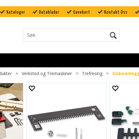
Kataloger
Datablader
Gavekort
Kontakt Oss
dukter
>
Verksted og Tremaskiner
>
Trefresing
>
Sinkeanleg