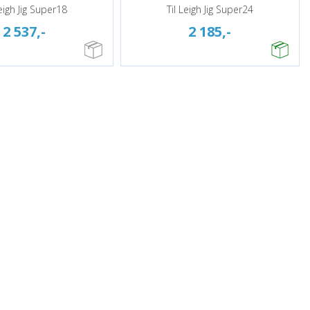
Leigh Jig Super18
Til Leigh Jig Super24
2 537,-
2 185,-