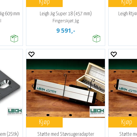
Kjøp
Kjøp
 Jig 609 mm
Leigh Jig Super 18 (457 mm)
Leigh Rtj
l
Fingerskjøt Jig
9 591,-
Kjøp
Kjøp
tem (2Stk)
Støtte med Støvsugeradapter
Støtte m