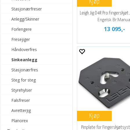
Kjøp
Stasjonærfreser
Leigh Jig D4R Pro Fingerskjøt
Anlegg/Skinner
Engelsk Br.Manua
13 095,-
Forlengere
Fresejiger
Håndoverfres
Sinkeanlegg
Stasjonærfres
Steg for steg
Styrehylser
Falsfreser
Avretterjig
Kjøp
Planorex
Pinplate for Fingerskjøtsys