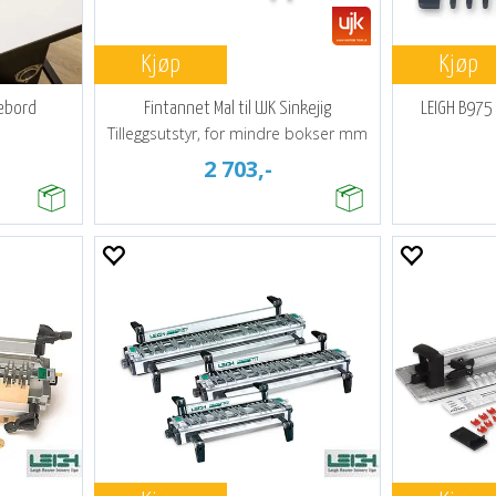
Kjøp
Kjøp
sebord
Fintannet Mal til UJK Sinkejig
LEIGH B975 
Tilleggsutstyr, for mindre bokser mm
2 703,-