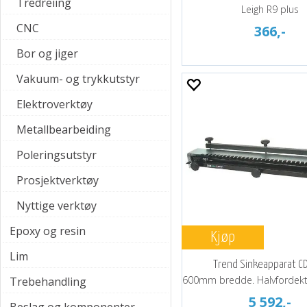
Tredreiing
Leigh R9 plus
CNC
366,-
Bor og jiger
Vakuum- og trykkutstyr
Elektroverktøy
Metallbearbeiding
Poleringsutstyr
Prosjektverktøy
Nyttige verktøy
Epoxy og resin
Kjøp
Lim
Trend Sinkeapparat C
Trebehandling
5 592,-