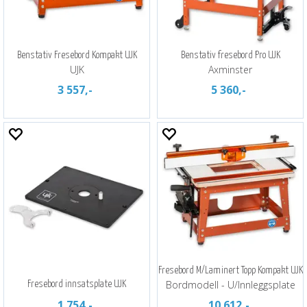
Benstativ Fresebord Kompakt UJK
Benstativ fresebord Pro UJK
UJK
Axminster
3 557,-
5 360,-
Fresebord M/Laminert Topp Kompakt UJK
Bordmodell - U/Innleggsplate
Fresebord innsatsplate UJK
1 754,-
10 612,-