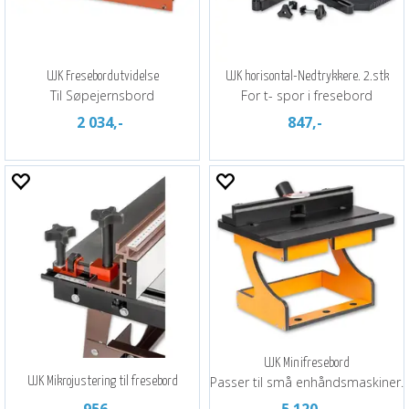
UJK Fresebordutvidelse
UJK horisontal-Nedtrykkere. 2.stk
Til Søpejernsbord
For t- spor i fresebord
2 034,-
847,-
UJK Minifresebord
Passer til små enhåndsmaskiner.
UJK Mikrojustering til fresebord