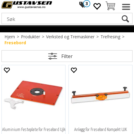
3
Hjem
>
Produkter
>
Verksted og Tremaskiner
>
Trefresing
>
Fresebord
Filter
Aluminium Festeplate for Fresebord Ujk
Anlegg for Fresebord Kompakt UJK