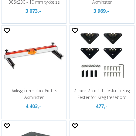
306x230 - 10 mm tykkelse
Axminster
3 073,-
3 969,-
Anlegg for Fresebord Pro UJK
AukTools Accu-Lift - fester for Kreg
Axminster
Fester for Kreg fresebord
4 403,-
477,-