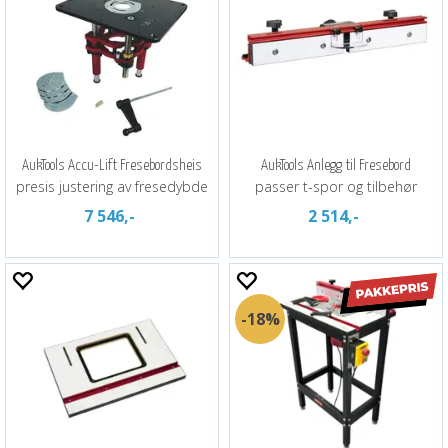
AukTools Accu-Lift Fresebordsheis
AukTools Anlegg til Fresebord
presis justering av fresedybde
passer t-spor og tilbehør
7 546,-
2 514,-
18%