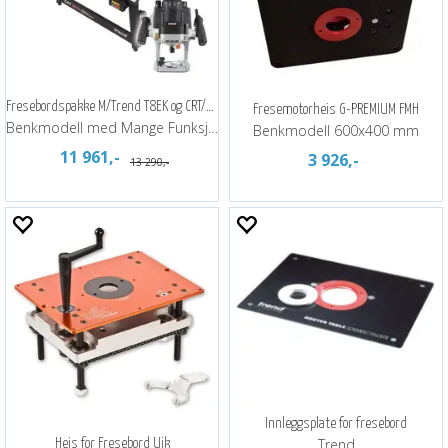
Fresebordspakke M/Trend T8EK og CRT/MK3
Fresemotorheis G-PREMIUM FMH
Benkmodell med Mange Funksjoner
Benkmodell 600x400 mm
11 961,-
3 926,-
13 290,-
Innleggsplate for fresebord
Trend
Heis for Fresebord Ujk