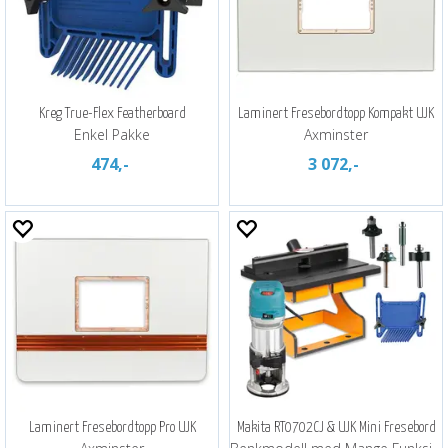
Kreg True-Flex Featherboard
Laminert Fresebordtopp Kompakt UJK
Enkel Pakke
Axminster
474,-
3 072,-
Laminert Fresebordtopp Pro UJK
Makita RT0702CJ & UJK Mini Fresebord