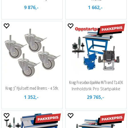
9 876,-
1 662,-
Kreg Fresebordpakke M/Trend T14EK
Innholdsrik Pro Startpakke
Kreg 3" Hjulsett med Brems - 4 Stk.
1 352,-
29 765,-