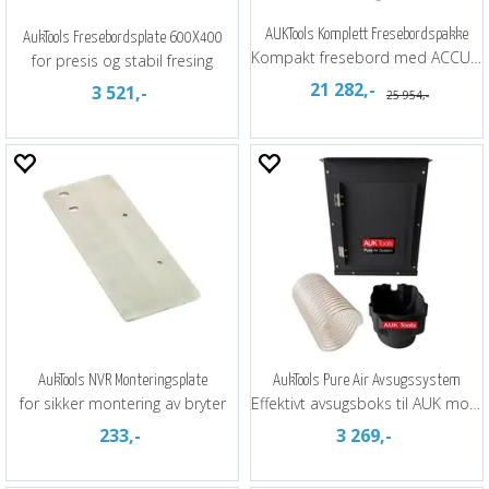
AUKTools Komplett Fresebordspakke
AukTools Fresebordsplate 600X400
Kompakt fresebord med ACCU heis
for presis og stabil fresing
21 282,-
3 521,-
25 954,-
AukTools NVR Monteringsplate
AukTools Pure Air Avsugssystem
for sikker montering av bryter
Effektivt avsugsboks til AUK motor
233,-
3 269,-