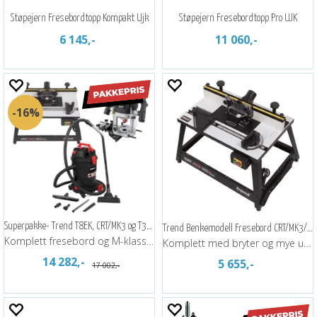
Støpejern Fresebordtopp Kompakt Ujk
Støpejern Fresebordtopp Pro UJK
6 145,-
11 060,-
16%
Superpakke- Trend T8EK, CRT/MK3 og T33A
Trend Benkemodell Fresebord CRT/MK3/EURO
Komplett fresebord og M-klasse støvsuger
Komplett med bryter og mye utstyr.
14 282,-
5 655,-
17 002,-