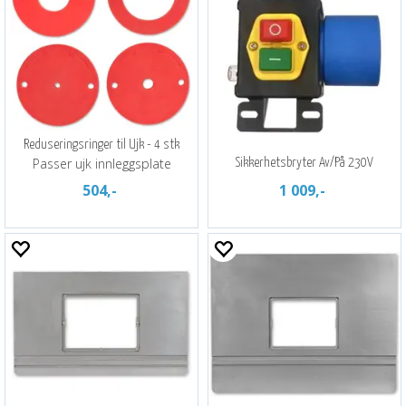
Reduseringsringer til Ujk - 4 stk
Passer ujk innleggsplate
Sikkerhetsbryter Av/På 230V
504,-
1 009,-