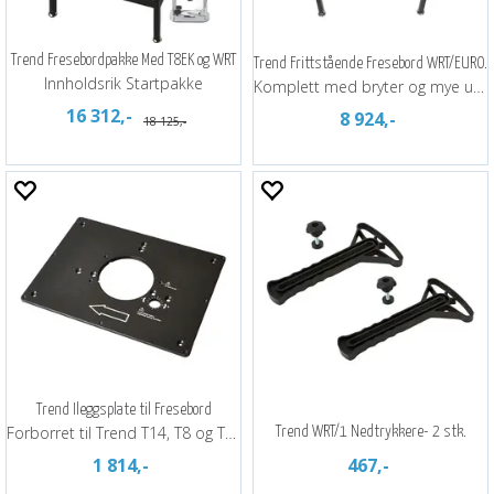
Trend Fresebordpakke Med T8EK og WRT
Trend Frittstående Fresebord WRT/EURO.
Innholdsrik Startpakke
Komplett med bryter og mye utstyr.
16 312,-
8 924,-
18 125,-
Trend Ileggsplate til Fresebord
Forborret til Trend T14, T8 og T11
Trend WRT/1 Nedtrykkere- 2 stk.
1 814,-
467,-