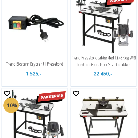
Trend Fresebordpakke Med T14EK og WRT
Innholdsrik Pro Startpakke
Trend Ekstern Brytrer til Fresebord
1 525,-
22 450,-
10%