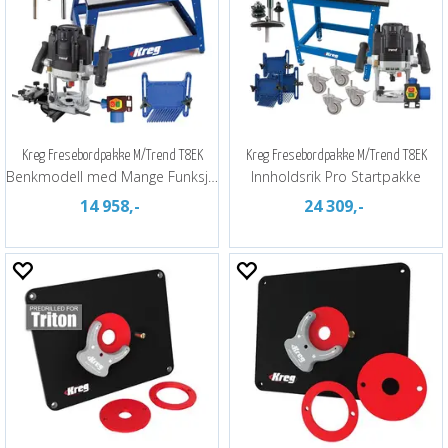
Kreg Fresebordpakke M/Trend T8EK
Kreg Fresebordpakke M/Trend T8EK
Benkmodell med Mange Funksjoner
Innholdsrik Pro Startpakke
14 958,-
24 309,-