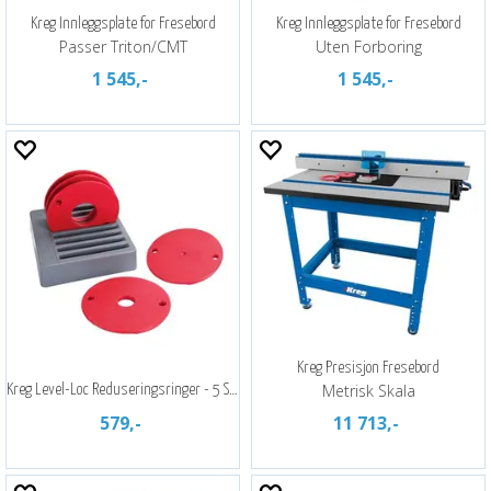
Kreg Innleggsplate for Fresebord
Kreg Innleggsplate for Fresebord
Passer Triton/CMT
Uten Forboring
1 545,-
1 545,-
Kreg Presisjon Fresebord
Metrisk Skala
Kreg Level-Loc Reduseringsringer - 5 Stk
579,-
11 713,-