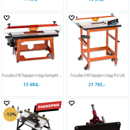
Fresebord M/Støpejernstopp Kompakt Ujk
Fresebord M/Støpejernstopp Pro UJK
13 684,-
21 765,-
10%