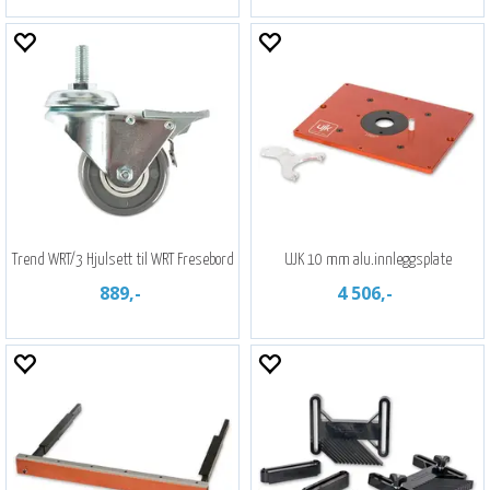
Trend WRT/3 Hjulsett til WRT Fresebord
UJK 10 mm alu.innleggsplate
889,-
4 506,-