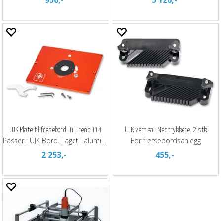
956,-
5 120,-
UJK Plate til fresebord. Til Trend T14
UJK vertikal-Nedtrykkere. 2.stk
Passer i UJK Bord. Laget i aluminium
For frersebordsanlegg
2 253,-
455,-