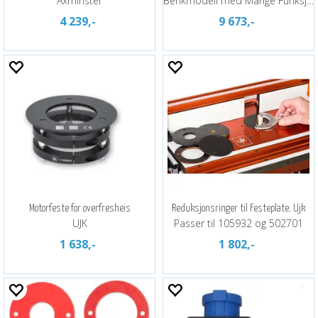
Axminster
Benkmodell med Mange Funksjoner
4 239,-
9 673,-
Motorfeste for overfresheis
Reduksjonsringer til Festeplate. Ujk
UJK
Passer til 105932 og 502701
1 638,-
1 802,-