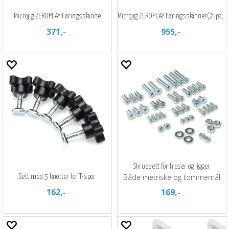
Microjig ZEROPLAY Føringsskinne
Microjig ZEROPLAY Føringsskinner(2-pakk)
371,-
955,-
Skruesett for freser og jigger
Både metriske og tommemål
Sett med 5 knotter for T-spor
162,-
169,-