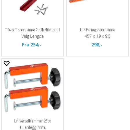
T-Trax T-sporskinne 2 stk Milescraft
UJK Føringssporskinne
Velg Lengde
457 x 19 x 9.5
Fra 254,-
298,-
Universalklemmer 2Stk.
Til anlegg mm.