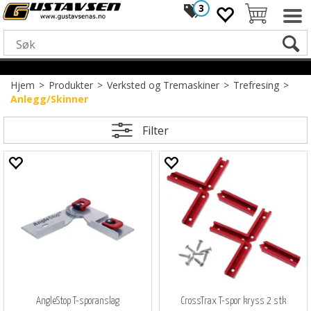
3
Hjem
>
Produkter
>
Verksted og Tremaskiner
>
Trefresing
>
Anlegg/Skinner
Filter
AngleStop T-sporanslag
CrossTrax T-spor kryss 2 stk