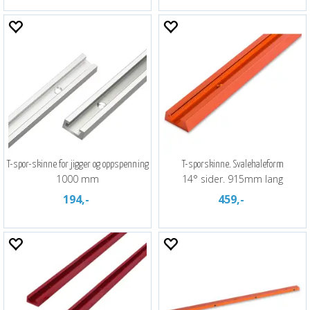
T-spor-skinne for jigger og oppspenning
T-sporskinne. Svalehaleform
1000 mm
14° sider. 915mm lang
194,-
459,-